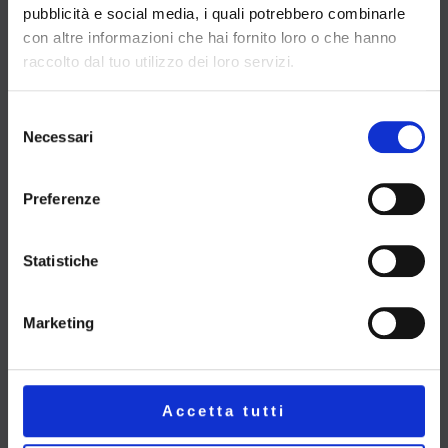
omaggi, sconti su abbigliamento e servizi,
pubblicità e social media, i quali potrebbero combinarle
con altre informazioni che hai fornito loro o che hanno
priorità nelle prenotazioni e molto altro.
raccolto dal tuo utilizzo dei loro servizi.
Selezione
Necessari
del
consenso
Preferenze
Statistiche
Marketing
CONTATTACI O VIENI A TROVARCI!
Accetta tutti